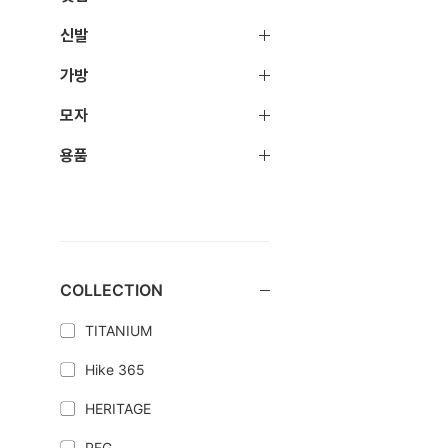
신발
가방
모자
용품
COLLECTION
TITANIUM
Hike 365
HERITAGE
PFG