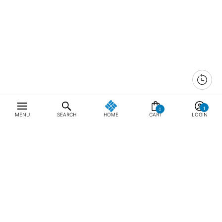
0
MENU
SEARCH
HOME
CART
LOGIN
최근 본 상품
전체삭제
ABOUT US
NOTICE
CONTACT US