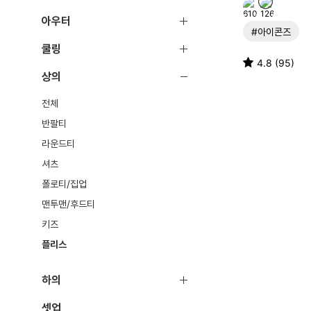
아우터
#아이콘즈
쿨링
4.8 (95)
상의
전체
반팔티
라운드티
셔츠
폴로티/집업
맨투맨/후드티
키즈
플리스
하의
셋업