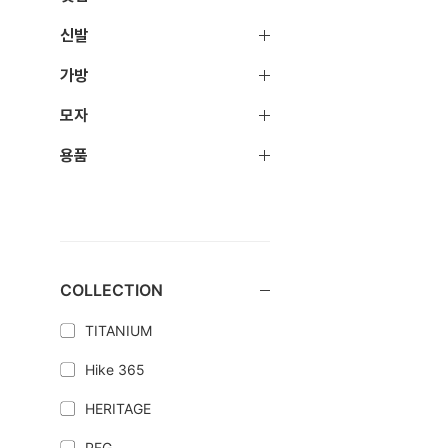
신발
가방
모자
용품
COLLECTION
TITANIUM
Hike 365
HERITAGE
PFG