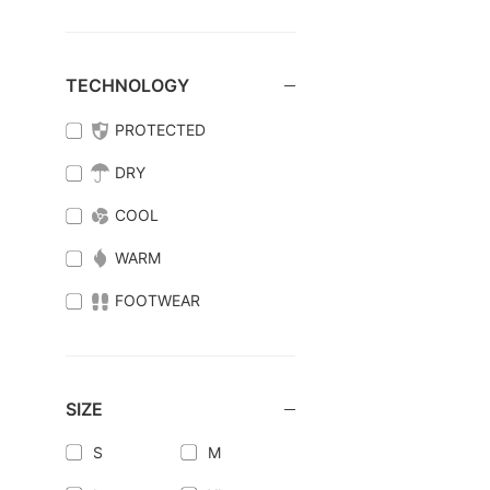
TECHNOLOGY
PROTECTED
DRY
COOL
WARM
FOOTWEAR
SIZE
S
M