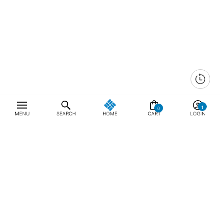
0
MENU
SEARCH
HOME
CART
LOGIN
최근 본 상품
전체삭제
ABOUT US
NOTICE
CONTACT US