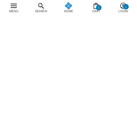
0
MENU
SEARCH
HOME
CART
LOGIN
최근 본 상품
전체삭제
ABOUT US
NOTICE
CONTACT US
컬럼비아 대표번호
매장고객 및 AS문의
080-540-0277
평일 09:30~17:30
온라인 스토어 고객센터
온라인몰 고객 문의
1800-1784
평일 10:00~17:00
컬럼비아스포츠웨어코리아
대표이사 : MC PIKE JEFFREY SHON