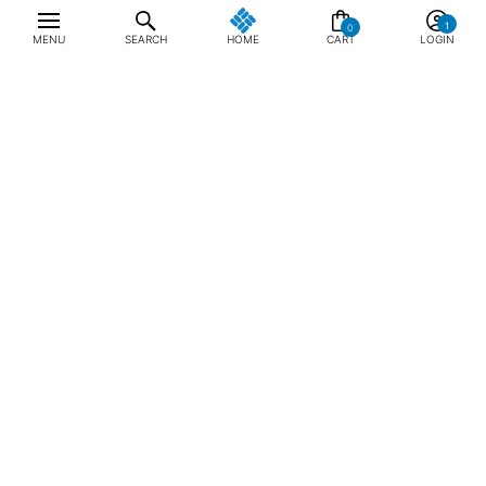
0
MENU
SEARCH
HOME
CART
LOGIN
최근 본 상품
전체삭제
ABOUT US
NOTICE
CONTACT US
컬럼비아 대표번호
매장고객 및 AS문의
080-540-0277
평일 09:30~17:30
온라인 스토어 고객센터
온라인몰 고객 문의
1800-1784
평일 10:00~17:00
컬럼비아스포츠웨어코리아
대표이사 : MC PIKE JEFFREY SHON