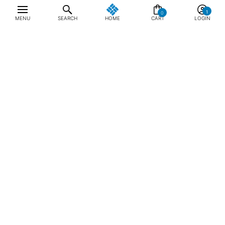
0
MENU
SEARCH
HOME
CART
LOGIN
최근 본 상품
전체삭제
ABOUT US
NOTICE
CONTACT US
컬럼비아 대표번호
매장고객 및 AS문의
080-540-0277
평일 09:30~17:30
온라인 스토어 고객센터
온라인몰 고객 문의
1800-1784
평일 10:00~17:00
컬럼비아스포츠웨어코리아
대표이사 : MC PIKE JEFFREY SHON