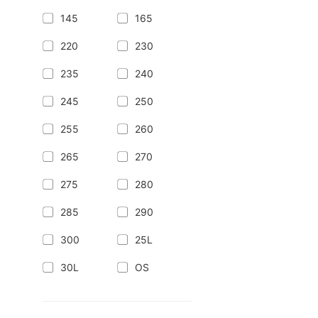
145
165
220
230
235
240
245
250
255
260
265
270
275
280
285
290
300
25L
30L
OS