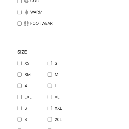
COOL
WARM
FOOTWEAR
SIZE
XS
S
SM
M
4
L
LXL
XL
6
XXL
8
20L