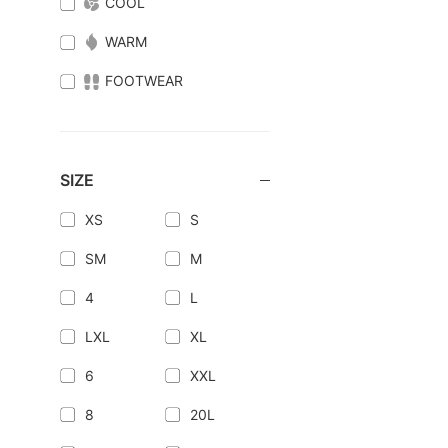
COOL
WARM
FOOTWEAR
SIZE
XS
S
SM
M
4
L
LXL
XL
6
XXL
8
20L