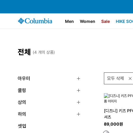
Men
Women
Sale
HIKE SO
전체
(4 개의 상품)
아우터
모두 삭제
쿨링
상의
[디즈니] 키즈 P
하의
셔츠
89,000원
셋업