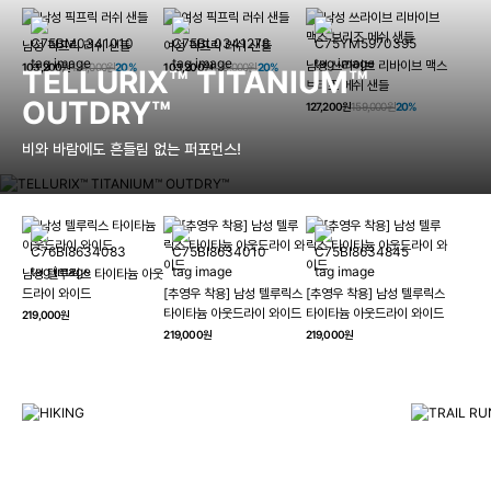
남성 픽프릭 러쉬 샌들
여성 픽프릭 러쉬 샌들
남성 쓰라이브 리바이브 맥스
103,200원
129,000원
20%
103,200원
129,000원
20%
TELLURIX™ TITANIUM™
브리즈 메쉬 샌들
OUTDRY™
127,200원
159,000원
20%
비와 바람에도 흔들림 없는 퍼포먼스!
남성 텔루릭스 타이타늄 아웃
HIKING
드라이 와이드
[추영우 착용] 남성 텔루릭스
[추영우 착용] 남성 텔루릭스
TRAI
타이타늄 아웃드라이 와이드
타이타늄 아웃드라이 와이드
219,000원
컬럼비아와 함께 일상을 벗어나
219,000원
219,000원
하이킹, 트레킹 등 아웃도어 활동을 즐겨보세요.
최고의 기술
자세히 보기
자세히 보