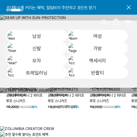
초대할수록 커지는 혜택, 컬럼비아 추천하고 포인트 받기
초대할수록 커지는 혜택, 컬럼비아 추천하고 포인트 받기
초대할수록 커지는 혜택, 컬럼비아 추천하고 포인트 받기
남성
여성
신발
가방
모자
액세서리
트레일러닝
반팔티
START YOUR
남성
여성
신발
가방
모자
액세서리
트레일러닝
반
NEW JOURNEY
헤이지 져니 New 컬러 UP TO 20% OFF
공용 헤이지 져니 2 워터프
공용 헤이지 져니 2 워터프
공용 헤이지 져니 2 워터프
공용
루프 스니커즈
루프 스니커즈
루프 스니커즈
루프
자세히 보기
119,200원
149,000원
20%
119,200원
149,000원
20%
119,200원
149,000원
20%
119