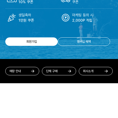
10% 쿠폰
쿠폰
생일축하
마케팅 동의 시
1만원 쿠폰
2,000P 적립
회원가입
멤버십 혜택
매장 안내
단체 구매
회사소개