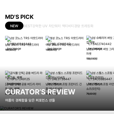
MD'S PICK
NEW
BEST
강력한 UV 차단
워터 액티비티
경량 트레킹화
남성 코노스 TRS 아웃드라이
여성 코노스 TRS 아웃드라이
남성 슈페리어 써밋 그리
189,000원
189,000원
자켓
159,000원
[공식몰 단독] 공용 버드리 라이
남성 스텔스 스프링 프린티드 긴
남성 스텔스 스프링 라인
트 18L 백팩
팔 러닝 티셔츠
쇼츠(5인치)
CURATOR’S REVIEW
89,000원
109,000원
79,000원
여름의 경쾌함을 담은 퍼포먼스 샌들