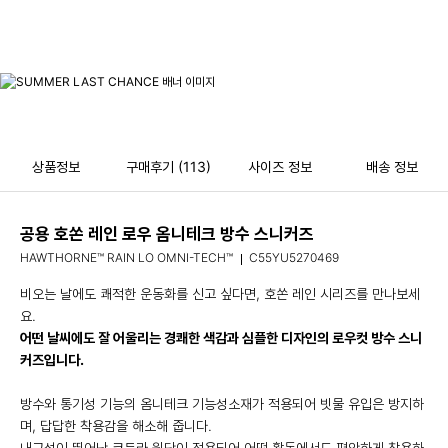
상품정보
구매후기
(113)
사이즈 정보
배송 정보
공용 호쏜 레인 로우 옴니테크 방수 스니커즈
HAWTHORNE™ RAIN LO OMNI-TECH™
C55YU5270469
비오는 날에도 쾌적한 운동화를 신고 싶다면, 호쏜 레인 시리즈를 만나보세
요.
어떤 날씨에도 잘 어울리는 경쾌한 색감과 심플한 디자인의 로우컷 방수 스니
커즈입니다.
방수와 통기성 기능의 옴니테크 기능성소재가 적용되어 빗물 유입은 방지하
며, 답답한 착용감을 해소해 줍니다.
내구성이 뛰어난 코듀라 원단이 적용되어 어떤 활동에서도 편안하게 착용하