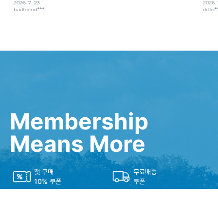
Membership
Means More
첫 구매
무료배송
10% 쿠폰
쿠폰
생일축하
마케팅 동의 시
1만원 쿠폰
2,000P 적립