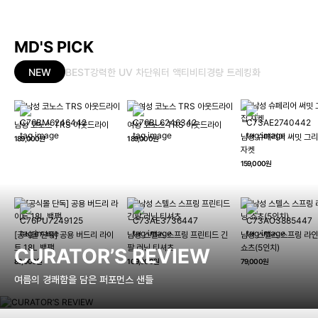
MD'S PICK
NEW
BEST
강력한 UV 차단
워터 액티비티
경량 트레킹화
남성 코노스 TRS 아웃드라이
여성 코노스 TRS 아웃드라이
남성 슈페리어 써밋 그리
189,000원
189,000원
자켓
159,000원
[공식몰 단독] 공용 버드리 라이
남성 스텔스 스프링 프린티드 긴
남성 스텔스 스프링 라인
트 18L 백팩
팔 러닝 티셔츠
쇼츠(5인치)
CURATOR’S REVIEW
89,000원
109,000원
79,000원
여름의 경쾌함을 담은 퍼포먼스 샌들