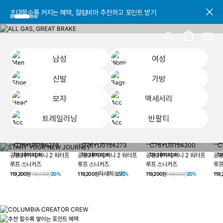
초대할수록 커지는 혜택, 컬럼비아 추천하고 포인트 받기
초대할수록 커지는 혜택, 컬럼비아 추천하고 포인트 받기
초대할수록 커지는 혜택, 컬럼비아 추천하고 포인트 받기
남성
여성
신발
가방
모자
액세서리
트레일러닝
반팔티
START YOUR
남성
여성
신발
가방
모자
액세서리
트레일러닝
반
NEW JOURNEY
헤이지 져니 New 컬러 UP TO 20% OFF
공용 헤이지 져니 2 워터프
공용 헤이지 져니 2 워터프
공용 헤이지 져니 2 워터프
공용
루프 스니커즈
루프 스니커즈
루프 스니커즈
루프
자세히 보기
119,200원
149,000원
20%
119,200원
149,000원
20%
119,200원
149,000원
20%
119