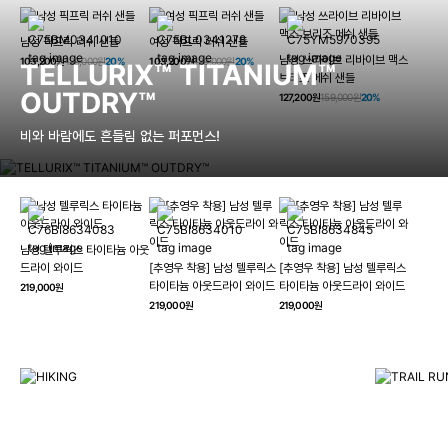
남성 픽프릭 러쉬 샌들
여성 픽프릭 러쉬 샌들
남성 쓰라이브 리바이브 맥스
103,200원
129,000원
20%
103,200원
129,000원
20%
TELLURIX™ TITANIUM™
브리즈 메쉬 샌들
OUTDRY™
127,200원
159,000원
20%
비와 바람에도 흔들림 없는 퍼포먼스!
남성 텔루릭스 타이타늄 아웃
HIKING
드라이 와이드
[추영우 착용] 남성 텔루릭스
[추영우 착용] 남성 텔루릭스
TRAI
타이타늄 아웃드라이 와이드
타이타늄 아웃드라이 와이드
219,000원
컬럼비아와 함께 일상을 벗어나
219,000원
219,000원
하이킹, 트레킹 등 아웃도어 활동을 즐겨보세요.
최고의 기술
자세히 보기
자세히 보