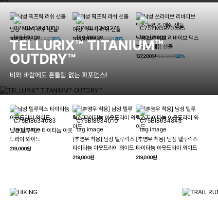
남성 픽프릭 러쉬 샌들
여성 픽프릭 러쉬 샌들
남성 쓰라이브 리바이브 맥스
103,200원
129,000원
20%
103,200원
129,000원
20%
TELLURIX™ TITANIUM™
브리즈 메쉬 샌들
OUTDRY™
127,200원
159,000원
20%
비와 바람에도 흔들림 없는 퍼포먼스!
남성 텔루릭스 타이타늄 아웃
HIKING
드라이 와이드
[추영우 착용] 남성 텔루릭스
[추영우 착용] 남성 텔루릭스
TRAI
타이타늄 아웃드라이 와이드
타이타늄 아웃드라이 와이드
219,000원
컬럼비아와 함께 일상을 벗어나
219,000원
219,000원
하이킹, 트레킹 등 아웃도어 활동을 즐겨보세요.
최고의 기술
자세히 보기
자세히 보