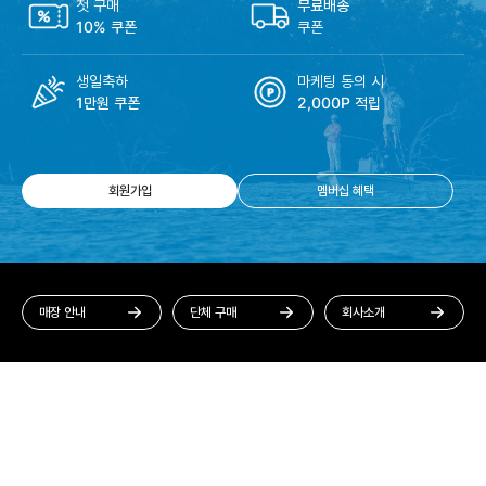
첫 구매
무료배송
10% 쿠폰
쿠폰
생일축하
마케팅 동의 시
1만원 쿠폰
2,000P 적립
회원가입
멤버십 혜택
매장 안내
단체 구매
회사소개