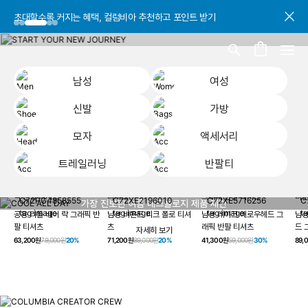
초대할수록 커지는 혜택, 컬럼비아 추천하고 포인트 받기
초대할수록 커지는 혜택, 컬럼비아 추천하고 포인트 받기
초대할수록 커지는 혜택, 컬럼비아 추천하고 포인트 받기
남성
여성
신발
가방
모자
액세서리
트레일러닝
반팔티
COOL ALL DAY
남성
여성
신발
가방
모자
액세서리
트레일러닝
반
가장 진보된 여름 테크놀로지 제품 제안
공용 리틀 베어 락 그래픽 반
남성 비욘드 피크 폴로 티셔
남성 레이크 애로우헤드 그
남성
팔 티셔츠
츠
래픽 반팔 티셔츠
드 
자세히 보기
63,200원
79,000원
20%
71,200원
89,000원
20%
41,300원
59,000원
30%
89,