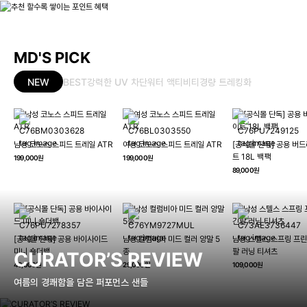
MD'S PICK
NEW
BEST
강력한 UV 차단
워터 액티비티
경량 트레킹화
남성 코노스 스피드 트레일 ATR
여성 코노스 스피드 트레일 ATR
[공식몰 단독] 공용 버드
트 18L 백팩
199,000원
199,000원
89,000원
[공식몰 단독] 공용 바이사이드
남성 컬럼비아 미드 컬러 양말 5
남성 스텔스 스프링 프린
미니 숄더백
종
팔 러닝 티셔츠
CURATOR’S REVIEW
49,000원
29,000원
109,000원
여름의 경쾌함을 담은 퍼포먼스 샌들