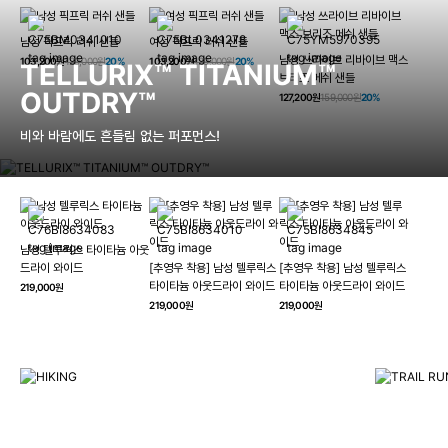
남성 픽프릭 러쉬 샌들
여성 픽프릭 러쉬 샌들
남성 쓰라이브 리바이브 맥스
103,200원
129,000원
20%
103,200원
129,000원
20%
TELLURIX™ TITANIUM™
브리즈 메쉬 샌들
OUTDRY™
127,200원
159,000원
20%
비와 바람에도 흔들림 없는 퍼포먼스!
남성 텔루릭스 타이타늄 아웃
HIKING
드라이 와이드
[추영우 착용] 남성 텔루릭스
[추영우 착용] 남성 텔루릭스
TRAI
타이타늄 아웃드라이 와이드
타이타늄 아웃드라이 와이드
219,000원
컬럼비아와 함께 일상을 벗어나
219,000원
219,000원
하이킹, 트레킹 등 아웃도어 활동을 즐겨보세요.
최고의 기술
자세히 보기
자세히 보