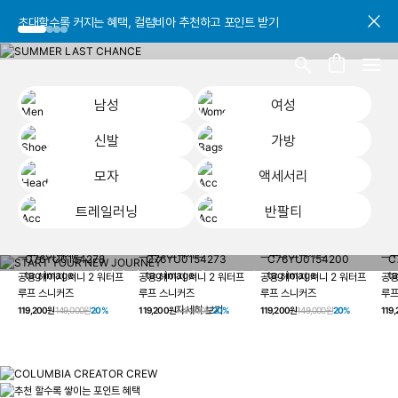
초대할수록 커지는 혜택, 컬럼비아 추천하고 포인트 받기
초대할수록 커지는 혜택, 컬럼비아 추천하고 포인트 받기
초대할수록 커지는 혜택, 컬럼비아 추천하고 포인트 받기
남성
여성
신발
가방
모자
액세서리
트레일러닝
반팔티
START YOUR
남성
여성
신발
가방
모자
액세서리
트레일러닝
반
NEW JOURNEY
헤이지 져니 New 컬러 UP TO 20% OFF
공용 헤이지 져니 2 워터프
공용 헤이지 져니 2 워터프
공용 헤이지 져니 2 워터프
공용
루프 스니커즈
루프 스니커즈
루프 스니커즈
루프
자세히 보기
119,200원
149,000원
20%
119,200원
149,000원
20%
119,200원
149,000원
20%
119