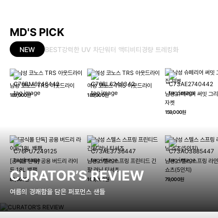
MD'S PICK
NEW
BEST
강력한 UV 차단
워터 액티비티
경량 트레킹화
남성 코노스 TRS 아웃드라이
여성 코노스 TRS 아웃드라이
남성 슈페리어 써밋 그리
189,000원
189,000원
자켓
159,000원
[공식몰 단독] 공용 버드리 라이
남성 스텔스 스프링 프린티드 긴
남성 스텔스 스프링 라인
트 18L 백팩
팔 러닝 티셔츠
쇼츠(5인치)
CURATOR’S REVIEW
89,000원
109,000원
79,000원
여름의 경쾌함을 담은 퍼포먼스 샌들