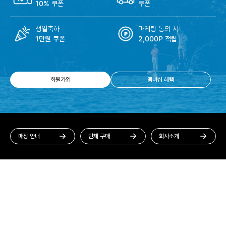
10% 쿠폰
쿠폰
생일축하
마케팅 동의 시
1만원 쿠폰
2,000P 적립
회원가입
멤버십 혜택
매장 안내
단체 구매
회사소개