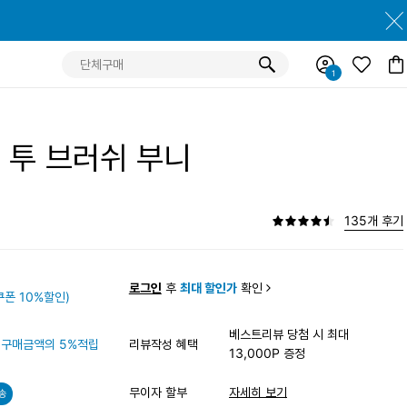
 투 브러쉬 부니
135개 후기
원
로그인
후
최대 할인가
확인
폰 10%할인)
베스트리뷰 당첨 시 최대
구매금액의 5%적립
리뷰작성 혜택
13,000P 증정
무이자 할부
자세히 보기
송