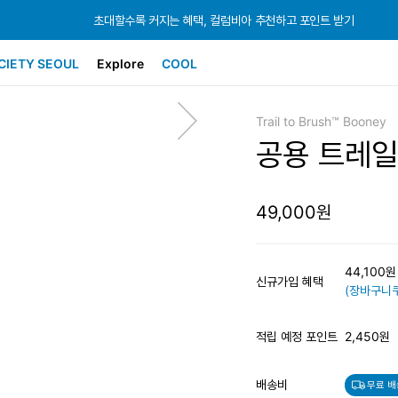
초대할수록 커지는 혜택, 컬럼비아 추천하고 포인트 받기
초대할수록 커지는 혜택, 컬럼비아 추천하고 포인트 받기
초대할수록 커지는 혜택, 컬럼비아 추천하고 포인트 받기
CIETY SEOUL
Explore
COOL
Trail to Brush™ Booney
공용 트레일
49,000원
44,100
신규가입 혜택
(장바구니쿠
적립 예정 포인트
2,450원
배송비
무료 배