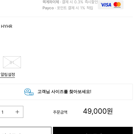
퀵계좌이체 ·
결제 시 0.3% 즉시할인
Payco ·
포인트 결제 시 1% 적립
 HYHR
61
 알림설정
49,000
원
주문금액