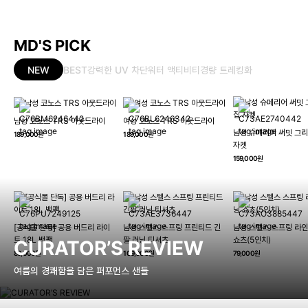
MD'S PICK
NEW
BEST
강력한 UV 차단
워터 액티비티
경량 트레킹화
남성 코노스 TRS 아웃드라이
여성 코노스 TRS 아웃드라이
남성 슈페리어 써밋 그리
189,000원
189,000원
자켓
159,000원
[공식몰 단독] 공용 버드리 라이
남성 스텔스 스프링 프린티드 긴
남성 스텔스 스프링 라인
트 18L 백팩
팔 러닝 티셔츠
쇼츠(5인치)
CURATOR’S REVIEW
89,000원
109,000원
79,000원
여름의 경쾌함을 담은 퍼포먼스 샌들