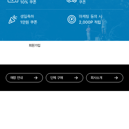
10% 쿠폰
쿠폰
생일축하
마케팅 동의 시
1만원 쿠폰
2,000P 적립
회원가입
멤버십 혜택
매장 안내
단체 구매
회사소개