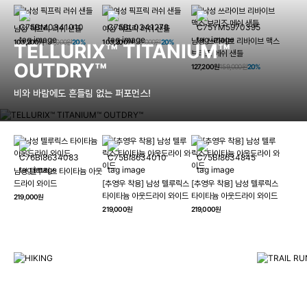
남성 픽프릭 러쉬 샌들
여성 픽프릭 러쉬 샌들
남성 쓰라이브 리바이브 맥스
103,200원
129,000원
20%
103,200원
129,000원
20%
TELLURIX™ TITANIUM™
브리즈 메쉬 샌들
OUTDRY™
127,200원
159,000원
20%
비와 바람에도 흔들림 없는 퍼포먼스!
남성 텔루릭스 타이타늄 아웃
HIKING
드라이 와이드
[추영우 착용] 남성 텔루릭스
[추영우 착용] 남성 텔루릭스
TRAI
타이타늄 아웃드라이 와이드
타이타늄 아웃드라이 와이드
219,000원
컬럼비아와 함께 일상을 벗어나
219,000원
219,000원
하이킹, 트레킹 등 아웃도어 활동을 즐겨보세요.
최고의 기술
자세히 보기
자세히 보