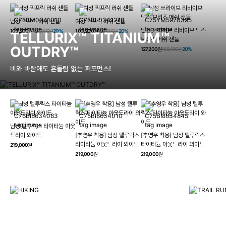
남성 픽프릭 러쉬 샌들
여성 픽프릭 러쉬 샌들
남성 쓰라이브 리바이브 맥스
103,200원
129,000원
20%
103,200원
129,000원
20%
TELLURIX™ TITANIUM™
브리즈 메쉬 샌들
OUTDRY™
127,200원
159,000원
20%
비와 바람에도 흔들림 없는 퍼포먼스!
남성 텔루릭스 타이타늄 아웃
HIKING
드라이 와이드
[추영우 착용] 남성 텔루릭스
[추영우 착용] 남성 텔루릭스
TRAI
타이타늄 아웃드라이 와이드
타이타늄 아웃드라이 와이드
219,000원
컬럼비아와 함께 일상을 벗어나
219,000원
219,000원
하이킹, 트레킹 등 아웃도어 활동을 즐겨보세요.
최고의 기술
자세히 보기
자세히 보