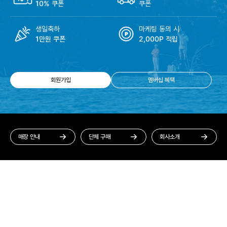
10% 쿠폰
쿠폰
생일축하
마케팅 동의 시
1만원 쿠폰
2,000P 적립
회원가입
멤버십 혜택
매장 안내
단체 구매
회사소개