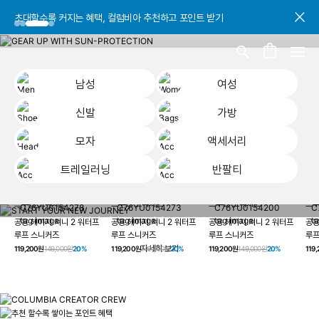
초대할수록 커지는 혜택, 컬럼비아 추천하고 포인트 받기
초대할수록 커지는 혜택, 컬럼비아 추천하고 포인트 받기
초대할수록 커지는 혜택, 컬럼비아 추천하고 포인트 받기
남성
여성
신발
가방
모자
액세서리
트레일러닝
반팔티
START YOUR
남성
여성
신발
가방
모자
액세서리
트레일러닝
반
NEW JOURNEY
헤이지 져니 New 컬러 UP TO 20% OFF
공용 헤이지 져니 2 워터프
공용 헤이지 져니 2 워터프
공용 헤이지 져니 2 워터프
공용
루프 스니커즈
루프 스니커즈
루프 스니커즈
루프
자세히 보기
119,200원
149,000원
20%
119,200원
149,000원
20%
119,200원
149,000원
20%
119