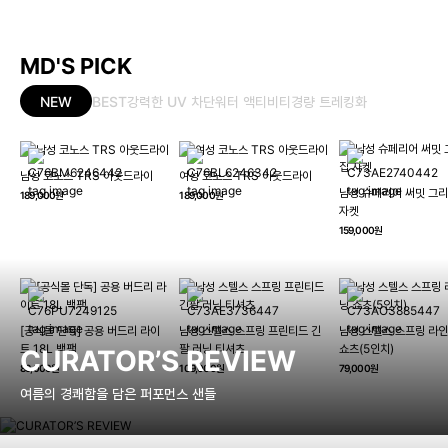
MD'S PICK
NEW
BEST
강력한 UV 차단
워터 액티비티
경량 트레킹화
남성 코노스 TRS 아웃드라이
여성 코노스 TRS 아웃드라이
남성 슈페리어 써밋 그리
189,000원
189,000원
자켓
159,000원
[공식몰 단독] 공용 버드리 라이
남성 스텔스 스프링 프린티드 긴
남성 스텔스 스프링 라인
트 18L 백팩
팔 러닝 티셔츠
쇼츠(5인치)
CURATOR’S REVIEW
89,000원
109,000원
79,000원
여름의 경쾌함을 담은 퍼포먼스 샌들