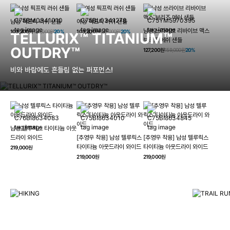
남성 픽프릭 러쉬 샌들
여성 픽프릭 러쉬 샌들
남성 쓰라이브 리바이브 맥스
103,200원
129,000원
20%
103,200원
129,000원
20%
TELLURIX™ TITANIUM™
브리즈 메쉬 샌들
OUTDRY™
127,200원
159,000원
20%
비와 바람에도 흔들림 없는 퍼포먼스!
남성 텔루릭스 타이타늄 아웃
HIKING
드라이 와이드
[추영우 착용] 남성 텔루릭스
[추영우 착용] 남성 텔루릭스
TRAI
타이타늄 아웃드라이 와이드
타이타늄 아웃드라이 와이드
219,000원
컬럼비아와 함께 일상을 벗어나
219,000원
219,000원
하이킹, 트레킹 등 아웃도어 활동을 즐겨보세요.
최고의 기술
자세히 보기
자세히 보