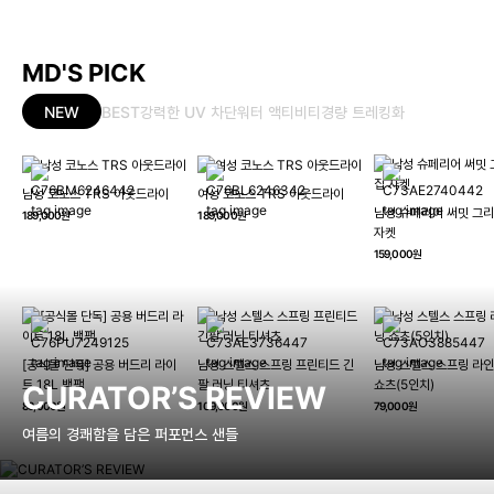
MD'S PICK
NEW
BEST
강력한 UV 차단
워터 액티비티
경량 트레킹화
남성 코노스 TRS 아웃드라이
여성 코노스 TRS 아웃드라이
남성 슈페리어 써밋 그리
189,000원
189,000원
자켓
159,000원
[공식몰 단독] 공용 버드리 라이
남성 스텔스 스프링 프린티드 긴
남성 스텔스 스프링 라인
트 18L 백팩
팔 러닝 티셔츠
쇼츠(5인치)
CURATOR’S REVIEW
89,000원
109,000원
79,000원
여름의 경쾌함을 담은 퍼포먼스 샌들