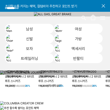
초대할수록 커지는 혜택, 컬럼비아 추천하고 포인트 받기
초대할수록 커지는 혜택, 컬럼비아 추천하고 포인트 받기
초대할수록 커지는 혜택, 컬럼비아 추천하고 포인트 받기
남성
여성
신발
가방
모자
액세서리
트레일러닝
반팔티
START YOUR
남성
여성
신발
가방
모자
액세서리
트레일러닝
반
NEW JOURNEY
헤이지 져니 New 컬러 UP TO 20% OFF
공용 헤이지 져니 2 워터프
공용 헤이지 져니 2 워터프
공용 헤이지 져니 2 워터프
공용
루프 스니커즈
루프 스니커즈
루프 스니커즈
루프
자세히 보기
119,200원
149,000원
20%
119,200원
149,000원
20%
119,200원
149,000원
20%
119