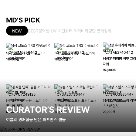
MD'S PICK
NEW
BEST
강력한 UV 차단
워터 액티비티
경량 트레킹화
남성 코노스 TRS 아웃드라이
여성 코노스 TRS 아웃드라이
남성 슈페리어 써밋 그리
189,000원
189,000원
자켓
159,000원
[공식몰 단독] 공용 버드리 라이
남성 스텔스 스프링 프린티드 긴
남성 스텔스 스프링 라인
트 18L 백팩
팔 러닝 티셔츠
쇼츠(5인치)
CURATOR’S REVIEW
89,000원
109,000원
79,000원
여름의 경쾌함을 담은 퍼포먼스 샌들