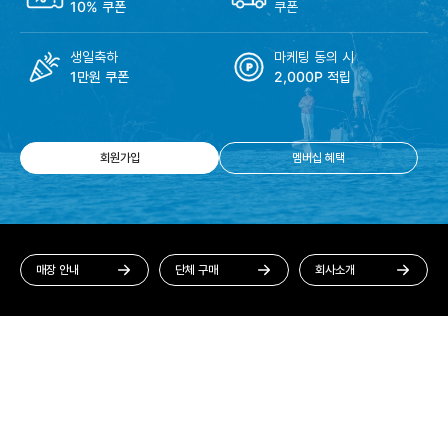
10% 쿠폰
쿠폰
생일축하
마케팅 동의 시
1만원 쿠폰
2,000P 적립
회원가입
멤버십 혜택
매장 안내
단체 구매
회사소개