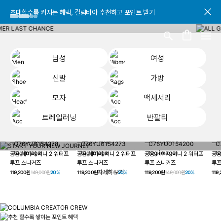
초대할수록 커지는 혜택, 컬럼비아 추천하고 포인트 받기
초대할수록 커지는 혜택, 컬럼비아 추천하고 포인트 받기
초대할수록 커지는 혜택, 컬럼비아 추천하고 포인트 받기
남성
여성
신발
가방
모자
액세서리
트레일러닝
반팔티
START YOUR
남성
여성
신발
가방
모자
액세서리
트레일러닝
반
NEW JOURNEY
헤이지 져니 New 컬러 UP TO 20% OFF
공용 헤이지 져니 2 워터프
공용 헤이지 져니 2 워터프
공용 헤이지 져니 2 워터프
공용
루프 스니커즈
루프 스니커즈
루프 스니커즈
루프
자세히 보기
119,200원
149,000원
20%
119,200원
149,000원
20%
119,200원
149,000원
20%
119