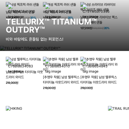
남성 픽프릭 러쉬 샌들
여성 픽프릭 러쉬 샌들
남성 쓰라이브 리바이브 맥스
103,200원
129,000원
20%
103,200원
129,000원
20%
TELLURIX™ TITANIUM™
브리즈 메쉬 샌들
OUTDRY™
127,200원
159,000원
20%
비와 바람에도 흔들림 없는 퍼포먼스!
남성 텔루릭스 타이타늄 아웃
HIKING
드라이 와이드
[추영우 착용] 남성 텔루릭스
[추영우 착용] 남성 텔루릭스
TRAI
타이타늄 아웃드라이 와이드
타이타늄 아웃드라이 와이드
219,000원
컬럼비아와 함께 일상을 벗어나
219,000원
219,000원
하이킹, 트레킹 등 아웃도어 활동을 즐겨보세요.
최고의 기술
자세히 보기
자세히 보