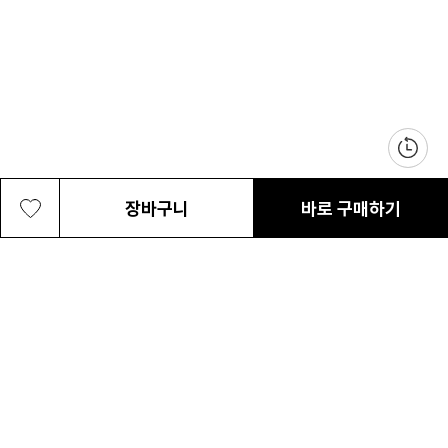
장바구니
바로 구매하기
여성 퍼스트 리버 인슐레이션 자켓
109,000원
최근 본 상품
전체삭제
ABOUT US
NOTICE
CONTACT US