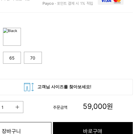
Payco ·
포인트 결제 시 1% 적립
65
70
59,000
원
주문금액
장바구니
바로구매