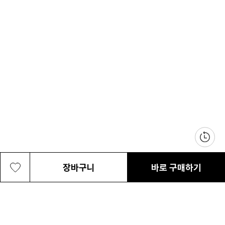
장바구니
바로 구매하기
여성 포인트 투 크레스트 니트 셋업 후드
62,500원
최근 본 상품
전체삭제
집업 자켓