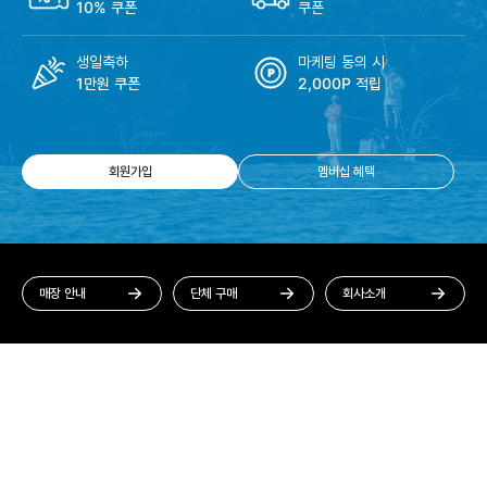
10% 쿠폰
쿠폰
생일축하
마케팅 동의 시
1만원 쿠폰
2,000P 적립
회원가입
멤버십 혜택
매장 안내
단체 구매
회사소개