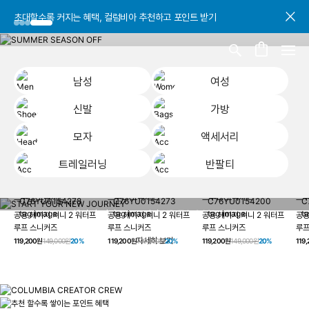
초대할수록 커지는 혜택, 컬럼비아 추천하고 포인트 받기
초대할수록 커지는 혜택, 컬럼비아 추천하고 포인트 받기
초대할수록 커지는 혜택, 컬럼비아 추천하고 포인트 받기
남성
여성
신발
가방
모자
액세서리
트레일러닝
반팔티
START YOUR
남성
여성
신발
가방
모자
액세서리
트레일러닝
반
NEW JOURNEY
헤이지 져니 New 컬러 UP TO 20% OFF
공용 헤이지 져니 2 워터프
공용 헤이지 져니 2 워터프
공용 헤이지 져니 2 워터프
공용
루프 스니커즈
루프 스니커즈
루프 스니커즈
루프
자세히 보기
119,200원
149,000원
20%
119,200원
149,000원
20%
119,200원
149,000원
20%
119