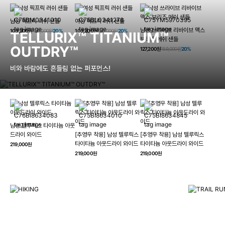
남성 픽프릭 러쉬 샌들
여성 픽프릭 러쉬 샌들
남성 쓰라이브 리바이브 맥스
103,200원
129,000원
20%
103,200원
129,000원
20%
TELLURIX™ TITANIUM™
브리즈 메쉬 샌들
OUTDRY™
127,200원
159,000원
20%
비와 바람에도 흔들림 없는 퍼포먼스!
남성 텔루릭스 타이타늄 아웃
HIKING
드라이 와이드
[추영우 착용] 남성 텔루릭스
[추영우 착용] 남성 텔루릭스
TRAI
타이타늄 아웃드라이 와이드
타이타늄 아웃드라이 와이드
219,000원
컬럼비아와 함께 일상을 벗어나
219,000원
219,000원
하이킹, 트레킹 등 아웃도어 활동을 즐겨보세요.
최고의 기술
자세히 보기
자세히 보