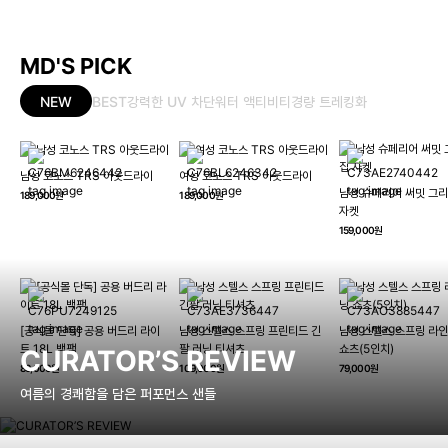
MD'S PICK
NEW
BEST
강력한 UV 차단
워터 액티비티
경량 트레킹화
남성 코노스 TRS 아웃드라이
여성 코노스 TRS 아웃드라이
남성 슈페리어 써밋 그리
189,000원
189,000원
자켓
159,000원
[공식몰 단독] 공용 버드리 라이
남성 스텔스 스프링 프린티드 긴
남성 스텔스 스프링 라인
트 18L 백팩
팔 러닝 티셔츠
쇼츠(5인치)
CURATOR’S REVIEW
89,000원
109,000원
79,000원
여름의 경쾌함을 담은 퍼포먼스 샌들