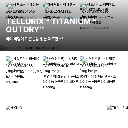
남성 픽프릭 러쉬 샌들
여성 픽프릭 러쉬 샌들
남성 쓰라이브 리바이브 맥스
103,200원
129,000원
20%
103,200원
129,000원
20%
TELLURIX™ TITANIUM™
브리즈 메쉬 샌들
OUTDRY™
127,200원
159,000원
20%
비와 바람에도 흔들림 없는 퍼포먼스!
남성 텔루릭스 타이타늄 아웃
HIKING
드라이 와이드
[추영우 착용] 남성 텔루릭스
[추영우 착용] 남성 텔루릭스
TRAI
타이타늄 아웃드라이 와이드
타이타늄 아웃드라이 와이드
219,000원
컬럼비아와 함께 일상을 벗어나
219,000원
219,000원
하이킹, 트레킹 등 아웃도어 활동을 즐겨보세요.
최고의 기술
자세히 보기
자세히 보