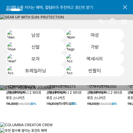
초대할수록 커지는 혜택, 컬럼비아 추천하고 포인트 받기
초대할수록 커지는 혜택, 컬럼비아 추천하고 포인트 받기
초대할수록 커지는 혜택, 컬럼비아 추천하고 포인트 받기
남성
여성
신발
가방
모자
액세서리
트레일러닝
반팔티
START YOUR
남성
여성
신발
가방
모자
액세서리
트레일러닝
반
NEW JOURNEY
헤이지 져니 New 컬러 UP TO 20% OFF
공용 헤이지 져니 2 워터프
공용 헤이지 져니 2 워터프
공용 헤이지 져니 2 워터프
공용
루프 스니커즈
루프 스니커즈
루프 스니커즈
루프
자세히 보기
119,200원
149,000원
20%
119,200원
149,000원
20%
119,200원
149,000원
20%
119