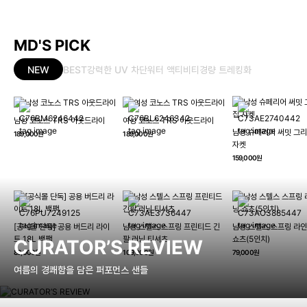
MD'S PICK
NEW
BEST
강력한 UV 차단
워터 액티비티
경량 트레킹화
남성 코노스 TRS 아웃드라이
여성 코노스 TRS 아웃드라이
남성 슈페리어 써밋 그리
189,000원
189,000원
자켓
159,000원
[공식몰 단독] 공용 버드리 라이
남성 스텔스 스프링 프린티드 긴
남성 스텔스 스프링 라인
트 18L 백팩
팔 러닝 티셔츠
쇼츠(5인치)
CURATOR’S REVIEW
89,000원
109,000원
79,000원
여름의 경쾌함을 담은 퍼포먼스 샌들