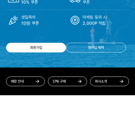
10% 쿠폰
쿠폰
생일축하
마케팅 동의 시
1만원 쿠폰
2,000P 적립
회원가입
멤버십 혜택
매장 안내
단체 구매
회사소개