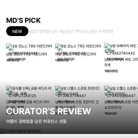
MD'S PICK
NEW
BEST
강력한 UV 차단
워터 액티비티
경량 트레킹화
남성 코노스 TRS 아웃드라이
여성 코노스 TRS 아웃드라이
남성 슈페리어 써밋 그리
189,000원
189,000원
자켓
159,000원
[공식몰 단독] 공용 버드리 라이
남성 스텔스 스프링 프린티드 긴
남성 스텔스 스프링 라인
트 18L 백팩
팔 러닝 티셔츠
쇼츠(5인치)
CURATOR’S REVIEW
89,000원
109,000원
79,000원
여름의 경쾌함을 담은 퍼포먼스 샌들