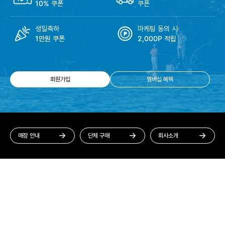
10% 쿠폰
쿠폰
생일축하
마케팅 동의 시
1만원 쿠폰
2,000P 적립
회원가입
멤버십 혜택
매장 안내
단체 구매
회사소개