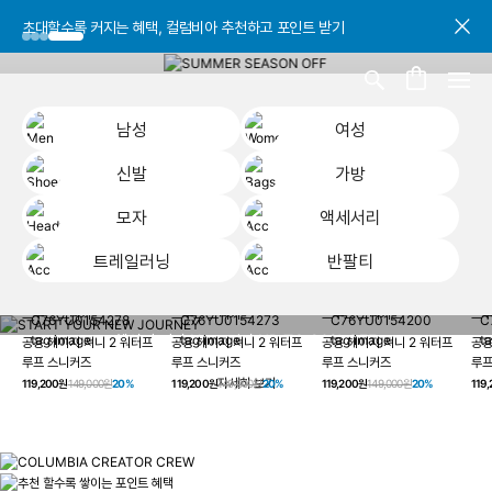
초대할수록 커지는 혜택, 컬럼비아 추천하고 포인트 받기
초대할수록 커지는 혜택, 컬럼비아 추천하고 포인트 받기
초대할수록 커지는 혜택, 컬럼비아 추천하고 포인트 받기
남성
여성
신발
가방
모자
액세서리
트레일러닝
반팔티
START YOUR
남성
여성
신발
가방
모자
액세서리
트레일러닝
반
NEW JOURNEY
헤이지 져니 New 컬러 UP TO 20% OFF
공용 헤이지 져니 2 워터프
공용 헤이지 져니 2 워터프
공용 헤이지 져니 2 워터프
공용
루프 스니커즈
루프 스니커즈
루프 스니커즈
루프
자세히 보기
119,200원
149,000원
20%
119,200원
149,000원
20%
119,200원
149,000원
20%
119