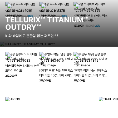
남성 픽프릭 러쉬 샌들
여성 픽프릭 러쉬 샌들
남성 쓰라이브 리바이브 맥스
103,200원
129,000원
20%
103,200원
129,000원
20%
TELLURIX™ TITANIUM™
브리즈 메쉬 샌들
OUTDRY™
127,200원
159,000원
20%
비와 바람에도 흔들림 없는 퍼포먼스!
남성 텔루릭스 타이타늄 아웃
HIKING
드라이 와이드
[추영우 착용] 남성 텔루릭스
[추영우 착용] 남성 텔루릭스
TRAI
타이타늄 아웃드라이 와이드
타이타늄 아웃드라이 와이드
219,000원
컬럼비아와 함께 일상을 벗어나
219,000원
219,000원
하이킹, 트레킹 등 아웃도어 활동을 즐겨보세요.
최고의 기술
자세히 보기
자세히 보