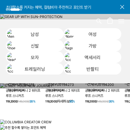
초대할수록 커지는 혜택, 컬럼비아 추천하고 포인트 받기
초대할수록 커지는 혜택, 컬럼비아 추천하고 포인트 받기
초대할수록 커지는 혜택, 컬럼비아 추천하고 포인트 받기
남성
여성
신발
가방
모자
액세서리
트레일러닝
반팔티
START YOUR
남성
여성
신발
가방
모자
액세서리
트레일러닝
반
NEW JOURNEY
헤이지 져니 New 컬러 UP TO 20% OFF
공용 헤이지 져니 2 워터프
공용 헤이지 져니 2 워터프
공용 헤이지 져니 2 워터프
공용
루프 스니커즈
루프 스니커즈
루프 스니커즈
루프
자세히 보기
119,200원
149,000원
20%
119,200원
149,000원
20%
119,200원
149,000원
20%
119