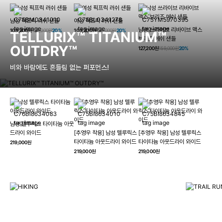
남성 픽프릭 러쉬 샌들
여성 픽프릭 러쉬 샌들
남성 쓰라이브 리바이브 맥스
103,200원
129,000원
20%
103,200원
129,000원
20%
TELLURIX™ TITANIUM™
브리즈 메쉬 샌들
OUTDRY™
127,200원
159,000원
20%
비와 바람에도 흔들림 없는 퍼포먼스!
남성 텔루릭스 타이타늄 아웃
HIKING
드라이 와이드
[추영우 착용] 남성 텔루릭스
[추영우 착용] 남성 텔루릭스
TRAI
타이타늄 아웃드라이 와이드
타이타늄 아웃드라이 와이드
219,000원
컬럼비아와 함께 일상을 벗어나
219,000원
219,000원
하이킹, 트레킹 등 아웃도어 활동을 즐겨보세요.
최고의 기술
자세히 보기
자세히 보