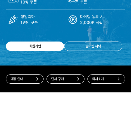
10% 쿠폰
쿠폰
생일축하
마케팅 동의 시
1만원 쿠폰
2,000P 적립
회원가입
멤버십 혜택
매장 안내
단체 구매
회사소개