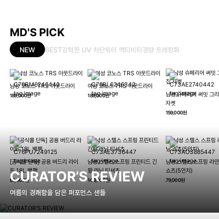
MD'S PICK
NEW
BEST
강력한 UV 차단
워터 액티비티
경량 트레킹화
남성 코노스 TRS 아웃드라이
여성 코노스 TRS 아웃드라이
남성 슈페리어 써밋 그리
189,000원
189,000원
자켓
159,000원
[공식몰 단독] 공용 버드리 라이
남성 스텔스 스프링 프린티드 긴
남성 스텔스 스프링 라인
트 18L 백팩
팔 러닝 티셔츠
쇼츠(5인치)
CURATOR’S REVIEW
89,000원
109,000원
79,000원
여름의 경쾌함을 담은 퍼포먼스 샌들