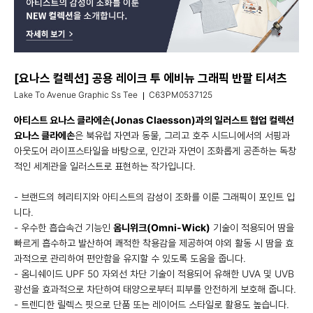
[요나스 컬렉션] 공용 레이크 투 에비뉴 그래픽 반팔 티셔츠
Lake To Avenue Graphic Ss Tee
C63PM0537125
아티스트 요나스 클라에손(Jonas Claesson)과의 일러스트 협업 컬렉션
요나스 클라에손
은 북유럽 자연과 동물, 그리고 호주 시드니에서의 서핑과
아웃도어 라이프스타일을 바탕으로, 인간과 자연이 조화롭게 공존하는 독창
적인 세계관을 일러스트로 표현하는 작가입니다.
- 브랜드의 헤리티지와 아티스트의 감성이 조화를 이룬 그래픽이 포인트 입
니다.
- 우수한 흡습속건 기능인
옴니위크(Omni-Wick)
기술이 적용되어 땀을
빠르게 흡수하고 발산하여 쾌적한 착용감을 제공하여 야외 활동 시 땀을 효
과적으로 관리하여 편안함을 유지할 수 있도록 도움을 줍니다.
- 옴니쉐이드 UPF 50 자외선 차단 기술이 적용되어 유해한 UVA 및 UVB
광선을 효과적으로 차단하여 태양으로부터 피부를 안전하게 보호해 줍니다.
- 트렌디한 릴렉스 핏으로 단품 또는 레이어드 스타일로 활용도 높습니다.