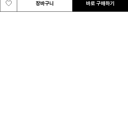
장바구니
바로 구매하기
[요나스 컬렉션] 공용 레이크 투 에비뉴 그
48,300원
최근 본 상품
전체삭제
래픽 반팔 티셔츠
ABOUT US
NOTICE
CONTACT US
컬럼비아 대표번호
매장고객 및 AS문의
080-540-0277
평일 09:30~17:30
온라인 스토어 고객센터
온라인몰 고객 문의
1800-1784
평일 10:00~17:00
컬럼비아스포츠웨어코리아
대표이사 : MC PIKE JEFFREY SHON
사업자등록번호 : 120-81-63458