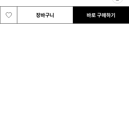
장바구니
바로 구매하기
[요나스 컬렉션] 공용 레이크 투 에비뉴 그
48,300원
최근 본 상품
전체삭제
래픽 반팔 티셔츠
ABOUT US
NOTICE
CONTACT US
컬럼비아 대표번호
매장고객 및 AS문의
080-540-0277
평일 09:30~17:30
온라인 스토어 고객센터
온라인몰 고객 문의
1800-1784
평일 10:00~17:00
컬럼비아스포츠웨어코리아