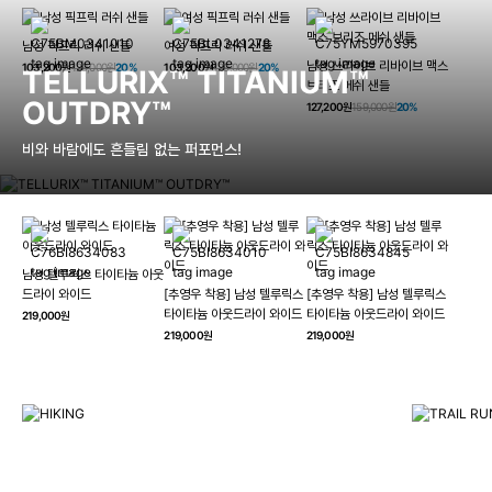
남성 픽프릭 러쉬 샌들
여성 픽프릭 러쉬 샌들
남성 쓰라이브 리바이브 맥스
103,200원
129,000원
20%
103,200원
129,000원
20%
TELLURIX™ TITANIUM™
브리즈 메쉬 샌들
OUTDRY™
127,200원
159,000원
20%
비와 바람에도 흔들림 없는 퍼포먼스!
남성 텔루릭스 타이타늄 아웃
HIKING
드라이 와이드
[추영우 착용] 남성 텔루릭스
[추영우 착용] 남성 텔루릭스
TRAI
타이타늄 아웃드라이 와이드
타이타늄 아웃드라이 와이드
219,000원
컬럼비아와 함께 일상을 벗어나
219,000원
219,000원
하이킹, 트레킹 등 아웃도어 활동을 즐겨보세요.
최고의 기술
자세히 보기
자세히 보