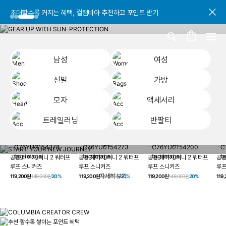
초대할수록 커지는 혜택, 컬럼비아 추천하고 포인트 받기
초대할수록 커지는 혜택, 컬럼비아 추천하고 포인트 받기
초대할수록 커지는 혜택, 컬럼비아 추천하고 포인트 받기
남성
여성
신발
가방
모자
액세서리
트레일러닝
반팔티
START YOUR
남성
여성
신발
가방
모자
액세서리
트레일러닝
반
NEW JOURNEY
헤이지 져니 New 컬러 UP TO 20% OFF
공용 헤이지 져니 2 워터프
공용 헤이지 져니 2 워터프
공용 헤이지 져니 2 워터프
공용
루프 스니커즈
루프 스니커즈
루프 스니커즈
루프
자세히 보기
119,200원
149,000원
20%
119,200원
149,000원
20%
119,200원
149,000원
20%
119