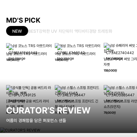
MD'S PICK
NEW
BEST
강력한 UV 차단
워터 액티비티
경량 트레킹화
남성 코노스 TRS 아웃드라이
여성 코노스 TRS 아웃드라이
남성 슈페리어 써밋 그리
189,000원
189,000원
자켓
159,000원
[공식몰 단독] 공용 버드리 라이
남성 스텔스 스프링 프린티드 긴
남성 스텔스 스프링 라인
트 18L 백팩
팔 러닝 티셔츠
쇼츠(5인치)
CURATOR’S REVIEW
89,000원
109,000원
79,000원
여름의 경쾌함을 담은 퍼포먼스 샌들