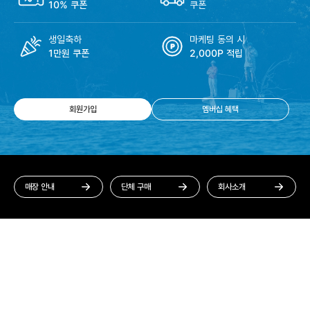
10% 쿠폰
쿠폰
생일축하
마케팅 동의 시
1만원 쿠폰
2,000P 적립
회원가입
멤버십 혜택
매장 안내
단체 구매
회사소개