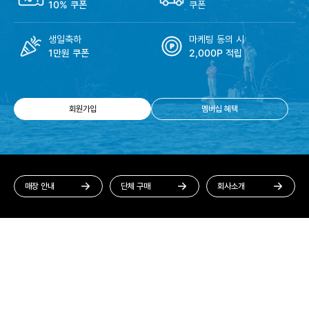
10% 쿠폰
쿠폰
생일축하
마케팅 동의 시
1만원 쿠폰
2,000P 적립
회원가입
멤버십 혜택
매장 안내
단체 구매
회사소개