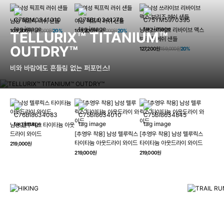
남성 픽프릭 러쉬 샌들
여성 픽프릭 러쉬 샌들
남성 쓰라이브 리바이브 맥스
103,200원
129,000원
20%
103,200원
129,000원
20%
TELLURIX™ TITANIUM™
브리즈 메쉬 샌들
OUTDRY™
127,200원
159,000원
20%
비와 바람에도 흔들림 없는 퍼포먼스!
남성 텔루릭스 타이타늄 아웃
HIKING
드라이 와이드
[추영우 착용] 남성 텔루릭스
[추영우 착용] 남성 텔루릭스
TRAI
타이타늄 아웃드라이 와이드
타이타늄 아웃드라이 와이드
219,000원
컬럼비아와 함께 일상을 벗어나
219,000원
219,000원
하이킹, 트레킹 등 아웃도어 활동을 즐겨보세요.
최고의 기술
자세히 보기
자세히 보