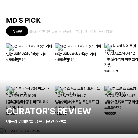
MD'S PICK
NEW
BEST
강력한 UV 차단
워터 액티비티
경량 트레킹화
남성 코노스 TRS 아웃드라이
여성 코노스 TRS 아웃드라이
남성 슈페리어 써밋 그리
189,000원
189,000원
자켓
159,000원
[공식몰 단독] 공용 버드리 라이
남성 스텔스 스프링 프린티드 긴
남성 스텔스 스프링 라인
트 18L 백팩
팔 러닝 티셔츠
쇼츠(5인치)
CURATOR’S REVIEW
89,000원
109,000원
79,000원
여름의 경쾌함을 담은 퍼포먼스 샌들