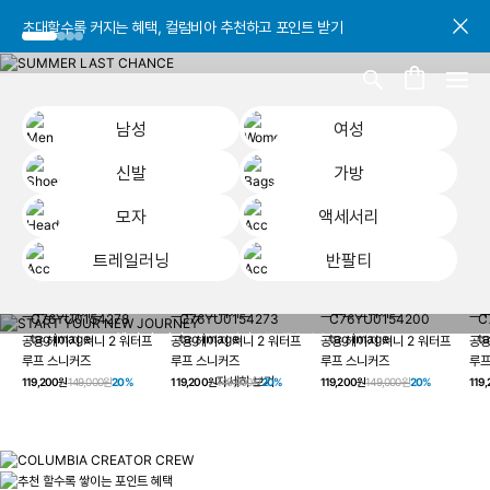
초대할수록 커지는 혜택, 컬럼비아 추천하고 포인트 받기
초대할수록 커지는 혜택, 컬럼비아 추천하고 포인트 받기
초대할수록 커지는 혜택, 컬럼비아 추천하고 포인트 받기
남성
여성
신발
가방
모자
액세서리
트레일러닝
반팔티
START YOUR
남성
여성
신발
가방
모자
액세서리
트레일러닝
반
NEW JOURNEY
헤이지 져니 New 컬러 UP TO 20% OFF
공용 헤이지 져니 2 워터프
공용 헤이지 져니 2 워터프
공용 헤이지 져니 2 워터프
공용
루프 스니커즈
루프 스니커즈
루프 스니커즈
루프
자세히 보기
119,200원
149,000원
20%
119,200원
149,000원
20%
119,200원
149,000원
20%
119