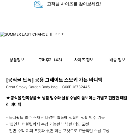
상품정보
구매후기
(43)
사이즈 정보
배송 정보
[공식몰 단독] 공용 그레이트 스모키 가든 바디백
Great Smoky Garden Body bag
C66PU8732445
★공식몰 단독상품★ 생활 방수와 실용 수납이 돋보이는 가볍고 편안한 데일
리 바디백
- 옴니쉴드 발수 소재로 다양한 활동에 적합한 생활 방수 기능
- 10인치 태블릿까지 수납 가능한 넉넉한 메인 포켓
- 전면 수직 지퍼 포켓과 뒷면 히든 포켓으로 효율적인 수납 구성