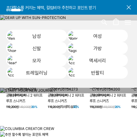
초대할수록 커지는 혜택, 컬럼비아 추천하고 포인트 받기
초대할수록 커지는 혜택, 컬럼비아 추천하고 포인트 받기
초대할수록 커지는 혜택, 컬럼비아 추천하고 포인트 받기
남성
여성
신발
가방
모자
액세서리
트레일러닝
반팔티
START YOUR
남성
여성
신발
가방
모자
액세서리
트레일러닝
반
NEW JOURNEY
헤이지 져니 New 컬러 UP TO 20% OFF
공용 헤이지 져니 2 워터프
공용 헤이지 져니 2 워터프
공용 헤이지 져니 2 워터프
공용
루프 스니커즈
루프 스니커즈
루프 스니커즈
루프
자세히 보기
119,200원
149,000원
20%
119,200원
149,000원
20%
119,200원
149,000원
20%
119