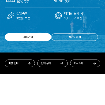
10% 쿠폰
쿠폰
생일축하
마케팅 동의 시
1만원 쿠폰
2,000P 적립
회원가입
멤버십 혜택
매장 안내
단체 구매
회사소개