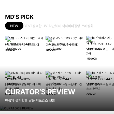
MD'S PICK
NEW
BEST
강력한 UV 차단
워터 액티비티
경량 트레킹화
남성 코노스 TRS 아웃드라이
여성 코노스 TRS 아웃드라이
남성 슈페리어 써밋 그리
189,000원
189,000원
자켓
159,000원
[공식몰 단독] 공용 버드리 라이
남성 스텔스 스프링 프린티드 긴
남성 스텔스 스프링 라인
트 18L 백팩
팔 러닝 티셔츠
쇼츠(5인치)
CURATOR’S REVIEW
89,000원
109,000원
79,000원
여름의 경쾌함을 담은 퍼포먼스 샌들