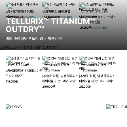
남성 픽프릭 러쉬 샌들
여성 픽프릭 러쉬 샌들
남성 쓰라이브 리바이브 맥스
103,200원
129,000원
20%
103,200원
129,000원
20%
TELLURIX™ TITANIUM™
브리즈 메쉬 샌들
OUTDRY™
127,200원
159,000원
20%
비와 바람에도 흔들림 없는 퍼포먼스!
남성 텔루릭스 타이타늄 아웃
HIKING
드라이 와이드
[추영우 착용] 남성 텔루릭스
[추영우 착용] 남성 텔루릭스
TRAI
타이타늄 아웃드라이 와이드
타이타늄 아웃드라이 와이드
219,000원
컬럼비아와 함께 일상을 벗어나
219,000원
219,000원
하이킹, 트레킹 등 아웃도어 활동을 즐겨보세요.
최고의 기술
자세히 보기
자세히 보