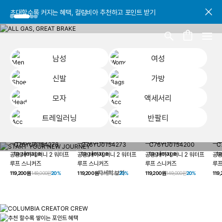
초대할수록 커지는 혜택, 컬럼비아 추천하고 포인트 받기
초대할수록 커지는 혜택, 컬럼비아 추천하고 포인트 받기
초대할수록 커지는 혜택, 컬럼비아 추천하고 포인트 받기
남성
여성
신발
가방
모자
액세서리
트레일러닝
반팔티
START YOUR
남성
여성
신발
가방
모자
액세서리
트레일러닝
반
NEW JOURNEY
헤이지 져니 New 컬러 UP TO 20% OFF
공용 헤이지 져니 2 워터프
공용 헤이지 져니 2 워터프
공용 헤이지 져니 2 워터프
공용
루프 스니커즈
루프 스니커즈
루프 스니커즈
루프
자세히 보기
119,200원
149,000원
20%
119,200원
149,000원
20%
119,200원
149,000원
20%
119