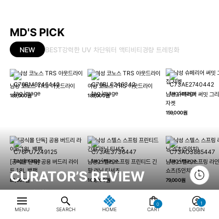
MD'S PICK
NEW
BEST
강력한 UV 차단
워터 액티비티
경량 트레킹화
남성 코노스 TRS 아웃드라이
여성 코노스 TRS 아웃드라이
남성 슈페리어 써밋 그리
189,000원
189,000원
자켓
159,000원
[공식몰 단독] 공용 버드리 라이
남성 스텔스 스프링 프린티드 긴
남성 스텔스 스프링 라인
트 18L 백팩
팔 러닝 티셔츠
쇼츠(5인치)
CURATOR’S REVIEW
89,000원
109,000원
79,000원
여름의 경쾌함을 담은 퍼포먼스 샌들
0
MENU
SEARCH
HOME
CART
LOGIN