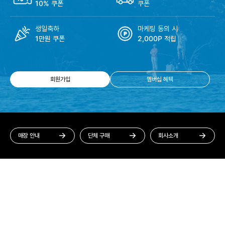
10% 쿠폰
쿠폰
생일축하
마케팅 동의 시
1만원 쿠폰
2,000P 적립
회원가입
멤버십 혜택
매장 안내
단체 구매
회사소개