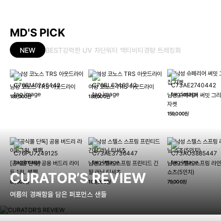
MD'S PICK
NEW
BEST
강력한 UV 차단
워터 액티비티
경량 트레킹화
남성 코노스 TRS 아웃드라이
여성 코노스 TRS 아웃드라이
남성 슈페리어 써밋 그리
189,000원
189,000원
자켓
159,000원
[공식몰 단독] 공용 버드리 라이
남성 스텔스 스프링 프린티드 긴
남성 스텔스 스프링 라인
트 18L 백팩
팔 러닝 티셔츠
쇼츠(5인치)
CURATOR’S REVIEW
89,000원
109,000원
79,000원
여름의 경쾌함을 담은 퍼포먼스 샌들