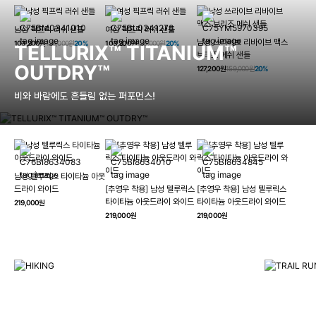
남성 픽프릭 러쉬 샌들
여성 픽프릭 러쉬 샌들
남성 쓰라이브 리바이브 맥스
103,200원
129,000원
20%
103,200원
129,000원
20%
TELLURIX™ TITANIUM™
브리즈 메쉬 샌들
OUTDRY™
127,200원
159,000원
20%
비와 바람에도 흔들림 없는 퍼포먼스!
남성 텔루릭스 타이타늄 아웃
HIKING
드라이 와이드
[추영우 착용] 남성 텔루릭스
[추영우 착용] 남성 텔루릭스
TRAI
타이타늄 아웃드라이 와이드
타이타늄 아웃드라이 와이드
219,000원
컬럼비아와 함께 일상을 벗어나
219,000원
219,000원
하이킹, 트레킹 등 아웃도어 활동을 즐겨보세요.
최고의 기술
자세히 보기
자세히 보