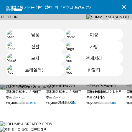
초대할수록 커지는 혜택, 컬럼비아 추천하고 포인트 받기
초대할수록 커지는 혜택, 컬럼비아 추천하고 포인트 받기
초대할수록 커지는 혜택, 컬럼비아 추천하고 포인트 받기
남성
여성
신발
가방
모자
액세서리
트레일러닝
반팔티
START YOUR
남성
여성
신발
가방
모자
액세서리
트레일러닝
반
NEW JOURNEY
헤이지 져니 New 컬러 UP TO 20% OFF
공용 헤이지 져니 2 워터프
공용 헤이지 져니 2 워터프
공용 헤이지 져니 2 워터프
공용
루프 스니커즈
루프 스니커즈
루프 스니커즈
루프
자세히 보기
119,200원
149,000원
20%
119,200원
149,000원
20%
119,200원
149,000원
20%
119