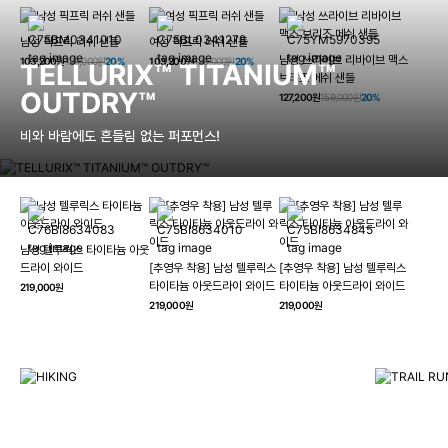
남성 픽프릭 러쉬 샌들
여성 픽프릭 러쉬 샌들
남성 쓰라이브 리바이브 맥스
103,200원
129,000원
20%
103,200원
129,000원
20%
TELLURIX™ TITANIUM™
브리즈 메쉬 샌들
OUTDRY™
127,200원
159,000원
20%
비와 바람에도 흔들림 없는 퍼포먼스!
남성 텔루릭스 타이타늄 아웃
HIKING
드라이 와이드
[추영우 착용] 남성 텔루릭스
[추영우 착용] 남성 텔루릭스
TRAI
타이타늄 아웃드라이 와이드
타이타늄 아웃드라이 와이드
219,000원
컬럼비아와 함께 일상을 벗어나
219,000원
219,000원
하이킹, 트레킹 등 아웃도어 활동을 즐겨보세요.
최고의 기술
자세히 보기
자세히 보