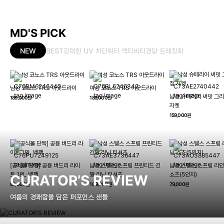
MD'S PICK
NEW
BEST
강력한 UV 차단
워터 액티비티
경량 트레킹화
남성 코노스 TRS 아웃드라이
여성 코노스 TRS 아웃드라이
남성 슈페리어 써밋 그리
189,000원
189,000원
자켓
159,000원
[공식몰 단독] 공용 버드리 라이
남성 스텔스 스프링 프린티드 긴
남성 스텔스 스프링 라인
트 18L 백팩
팔 러닝 티셔츠
쇼츠(5인치)
CURATOR’S REVIEW
89,000원
109,000원
79,000원
여름의 경쾌함을 담은 퍼포먼스 샌들