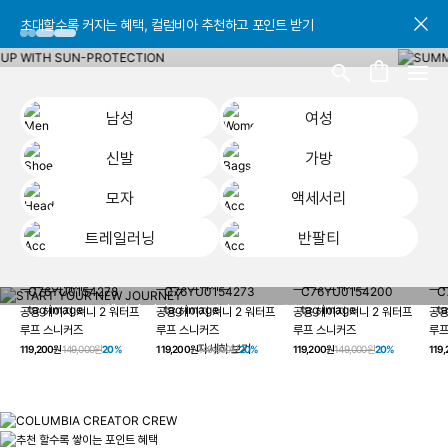
초대할수록 커지는 혜택, 컬럼비아 추천하고 포인트 받기
초대할수록 커지는 혜택, 컬럼비아 추천하고 포인트 받기
초대할수록 커지는 혜택, 컬럼비아 추천하고 포인트 받기
남성
여성
신발
가방
모자
액세서리
트레일러닝
반팔티
START YOUR
남성
여성
신발
가방
모자
액세서리
트레일러닝
반
NEW JOURNEY
헤이지 져니 New 컬러 UP TO 20% OFF
공용 헤이지 져니 2 워터프
공용 헤이지 져니 2 워터프
공용 헤이지 져니 2 워터프
공용
루프 스니커즈
루프 스니커즈
루프 스니커즈
루프
자세히 보기
119,200원
149,000원
20%
119,200원
149,000원
20%
119,200원
149,000원
20%
119