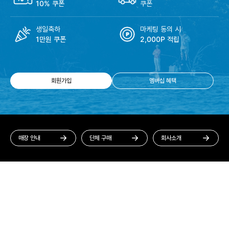
10% 쿠폰
쿠폰
생일축하
마케팅 동의 시
1만원 쿠폰
2,000P 적립
회원가입
멤버십 혜택
매장 안내
단체 구매
회사소개