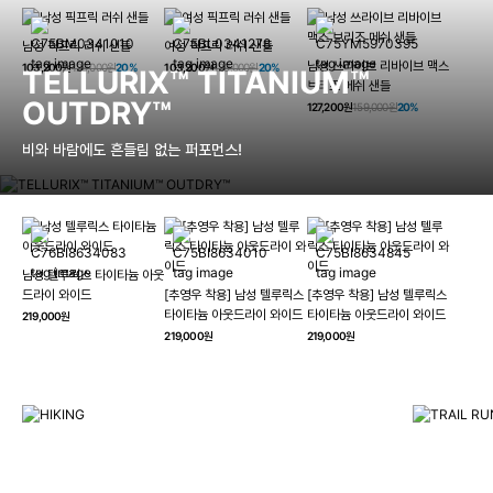
남성 픽프릭 러쉬 샌들
여성 픽프릭 러쉬 샌들
남성 쓰라이브 리바이브 맥스
103,200원
129,000원
20%
103,200원
129,000원
20%
TELLURIX™ TITANIUM™
브리즈 메쉬 샌들
OUTDRY™
127,200원
159,000원
20%
비와 바람에도 흔들림 없는 퍼포먼스!
남성 텔루릭스 타이타늄 아웃
HIKING
드라이 와이드
[추영우 착용] 남성 텔루릭스
[추영우 착용] 남성 텔루릭스
TRAI
타이타늄 아웃드라이 와이드
타이타늄 아웃드라이 와이드
219,000원
컬럼비아와 함께 일상을 벗어나
219,000원
219,000원
하이킹, 트레킹 등 아웃도어 활동을 즐겨보세요.
최고의 기술
자세히 보기
자세히 보