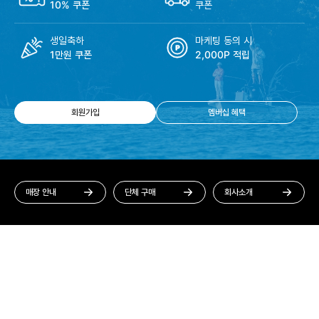
10% 쿠폰
쿠폰
생일축하
마케팅 동의 시
1만원 쿠폰
2,000P 적립
회원가입
멤버십 혜택
매장 안내
단체 구매
회사소개