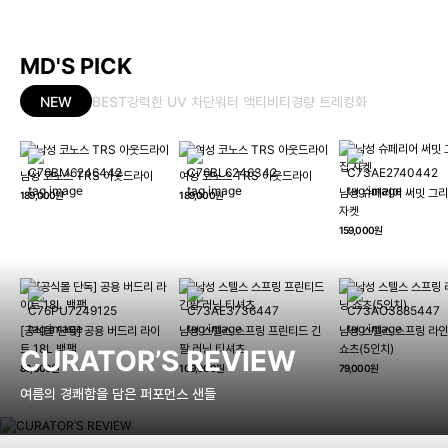
MD'S PICK
NEW
BEST
강력한 UV 차단
워터 액티비티
경량 트레킹화
남성 코노스 TRS 아웃드라이
여성 코노스 TRS 아웃드라이
남성 슈페리어 써밋 그리
189,000원
189,000원
자켓
159,000원
[공식몰 단독] 공용 버드리 라이
남성 스텔스 스프링 프린티드 긴
남성 스텔스 스프링 라인
트 18L 백팩
팔 러닝 티셔츠
쇼츠(5인치)
CURATOR’S REVIEW
89,000원
109,000원
79,000원
여름의 경쾌함을 담은 퍼포먼스 샌들