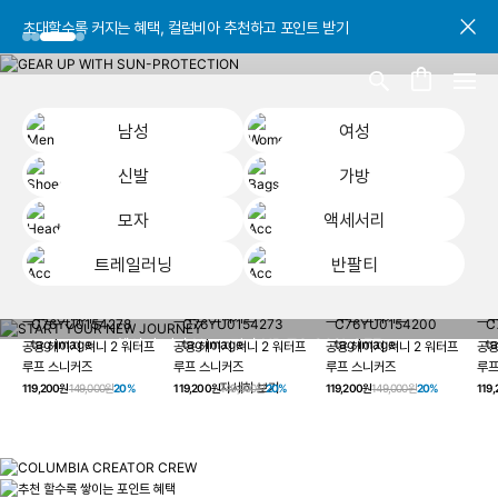
초대할수록 커지는 혜택, 컬럼비아 추천하고 포인트 받기
초대할수록 커지는 혜택, 컬럼비아 추천하고 포인트 받기
초대할수록 커지는 혜택, 컬럼비아 추천하고 포인트 받기
남성
여성
신발
가방
모자
액세서리
트레일러닝
반팔티
START YOUR
남성
여성
신발
가방
모자
액세서리
트레일러닝
반
NEW JOURNEY
헤이지 져니 New 컬러 UP TO 20% OFF
공용 헤이지 져니 2 워터프
공용 헤이지 져니 2 워터프
공용 헤이지 져니 2 워터프
공용
루프 스니커즈
루프 스니커즈
루프 스니커즈
루프
자세히 보기
119,200원
149,000원
20%
119,200원
149,000원
20%
119,200원
149,000원
20%
119