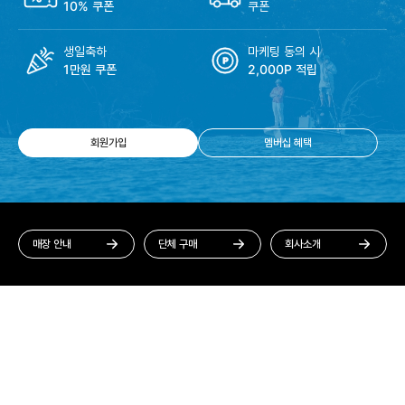
10% 쿠폰
쿠폰
생일축하
마케팅 동의 시
1만원 쿠폰
2,000P 적립
회원가입
멤버십 혜택
매장 안내
단체 구매
회사소개