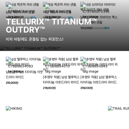
남성 픽프릭 러쉬 샌들
여성 픽프릭 러쉬 샌들
남성 쓰라이브 리바이브 맥스
103,200원
129,000원
20%
103,200원
129,000원
20%
TELLURIX™ TITANIUM™
브리즈 메쉬 샌들
OUTDRY™
127,200원
159,000원
20%
비와 바람에도 흔들림 없는 퍼포먼스!
남성 텔루릭스 타이타늄 아웃
HIKING
드라이 와이드
[추영우 착용] 남성 텔루릭스
[추영우 착용] 남성 텔루릭스
TRAI
타이타늄 아웃드라이 와이드
타이타늄 아웃드라이 와이드
219,000원
컬럼비아와 함께 일상을 벗어나
219,000원
219,000원
하이킹, 트레킹 등 아웃도어 활동을 즐겨보세요.
최고의 기술
자세히 보기
자세히 보