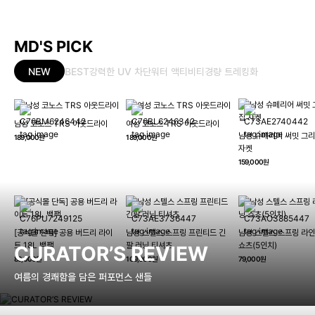
MD'S PICK
NEW
BEST
강력한 UV 차단
워터 액티비티
경량 트레킹화
남성 코노스 TRS 아웃드라이
여성 코노스 TRS 아웃드라이
남성 슈페리어 써밋 그리
189,000원
189,000원
자켓
159,000원
[공식몰 단독] 공용 버드리 라이
남성 스텔스 스프링 프린티드 긴
남성 스텔스 스프링 라인
트 18L 백팩
팔 러닝 티셔츠
쇼츠(5인치)
CURATOR’S REVIEW
89,000원
109,000원
79,000원
여름의 경쾌함을 담은 퍼포먼스 샌들