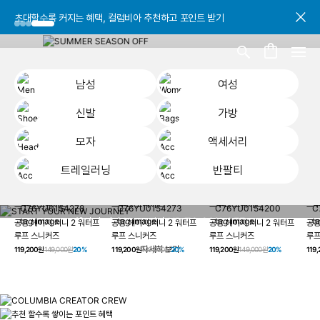
초대할수록 커지는 혜택, 컬럼비아 추천하고 포인트 받기
초대할수록 커지는 혜택, 컬럼비아 추천하고 포인트 받기
초대할수록 커지는 혜택, 컬럼비아 추천하고 포인트 받기
남성
여성
신발
가방
모자
액세서리
트레일러닝
반팔티
START YOUR
남성
여성
신발
가방
모자
액세서리
트레일러닝
반
NEW JOURNEY
헤이지 져니 New 컬러 UP TO 20% OFF
공용 헤이지 져니 2 워터프
공용 헤이지 져니 2 워터프
공용 헤이지 져니 2 워터프
공용
루프 스니커즈
루프 스니커즈
루프 스니커즈
루프
자세히 보기
119,200원
149,000원
20%
119,200원
149,000원
20%
119,200원
149,000원
20%
119