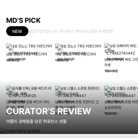
MD'S PICK
NEW
BEST
강력한 UV 차단
워터 액티비티
경량 트레킹화
남성 코노스 TRS 아웃드라이
여성 코노스 TRS 아웃드라이
남성 슈페리어 써밋 그리
189,000원
189,000원
자켓
159,000원
[공식몰 단독] 공용 버드리 라이
남성 스텔스 스프링 프린티드 긴
남성 스텔스 스프링 라인
트 18L 백팩
팔 러닝 티셔츠
쇼츠(5인치)
CURATOR’S REVIEW
89,000원
109,000원
79,000원
여름의 경쾌함을 담은 퍼포먼스 샌들