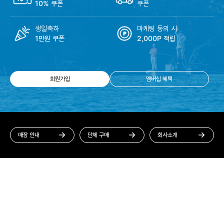
10% 쿠폰
쿠폰
생일축하
마케팅 동의 시
1만원 쿠폰
2,000P 적립
회원가입
멤버십 혜택
매장 안내
단체 구매
회사소개