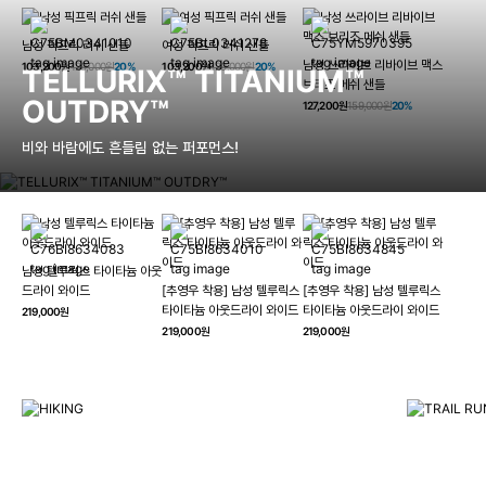
남성 픽프릭 러쉬 샌들
여성 픽프릭 러쉬 샌들
남성 쓰라이브 리바이브 맥스
103,200원
129,000원
20%
103,200원
129,000원
20%
TELLURIX™ TITANIUM™
브리즈 메쉬 샌들
OUTDRY™
127,200원
159,000원
20%
비와 바람에도 흔들림 없는 퍼포먼스!
남성 텔루릭스 타이타늄 아웃
HIKING
드라이 와이드
[추영우 착용] 남성 텔루릭스
[추영우 착용] 남성 텔루릭스
TRAI
타이타늄 아웃드라이 와이드
타이타늄 아웃드라이 와이드
219,000원
컬럼비아와 함께 일상을 벗어나
219,000원
219,000원
하이킹, 트레킹 등 아웃도어 활동을 즐겨보세요.
최고의 기술
자세히 보기
자세히 보