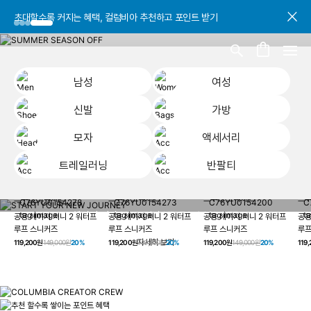
초대할수록 커지는 혜택, 컬럼비아 추천하고 포인트 받기
초대할수록 커지는 혜택, 컬럼비아 추천하고 포인트 받기
초대할수록 커지는 혜택, 컬럼비아 추천하고 포인트 받기
남성
여성
신발
가방
모자
액세서리
트레일러닝
반팔티
START YOUR
남성
여성
신발
가방
모자
액세서리
트레일러닝
반
NEW JOURNEY
헤이지 져니 New 컬러 UP TO 20% OFF
공용 헤이지 져니 2 워터프
공용 헤이지 져니 2 워터프
공용 헤이지 져니 2 워터프
공용
루프 스니커즈
루프 스니커즈
루프 스니커즈
루프
자세히 보기
119,200원
149,000원
20%
119,200원
149,000원
20%
119,200원
149,000원
20%
119