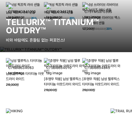
남성 픽프릭 러쉬 샌들
여성 픽프릭 러쉬 샌들
남성 쓰라이브 리바이브 맥스
103,200원
129,000원
20%
103,200원
129,000원
20%
TELLURIX™ TITANIUM™
브리즈 메쉬 샌들
OUTDRY™
127,200원
159,000원
20%
비와 바람에도 흔들림 없는 퍼포먼스!
남성 텔루릭스 타이타늄 아웃
HIKING
드라이 와이드
[추영우 착용] 남성 텔루릭스
[추영우 착용] 남성 텔루릭스
TRAI
타이타늄 아웃드라이 와이드
타이타늄 아웃드라이 와이드
219,000원
컬럼비아와 함께 일상을 벗어나
219,000원
219,000원
하이킹, 트레킹 등 아웃도어 활동을 즐겨보세요.
최고의 기술
자세히 보기
자세히 보