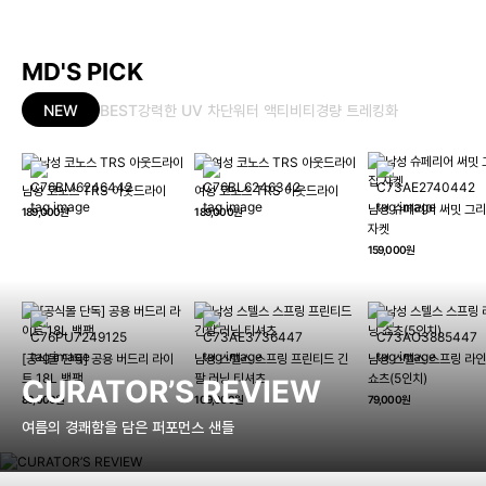
MD'S PICK
NEW
BEST
강력한 UV 차단
워터 액티비티
경량 트레킹화
남성 코노스 TRS 아웃드라이
여성 코노스 TRS 아웃드라이
남성 슈페리어 써밋 그리
189,000원
189,000원
자켓
159,000원
[공식몰 단독] 공용 버드리 라이
남성 스텔스 스프링 프린티드 긴
남성 스텔스 스프링 라인
트 18L 백팩
팔 러닝 티셔츠
쇼츠(5인치)
CURATOR’S REVIEW
89,000원
109,000원
79,000원
여름의 경쾌함을 담은 퍼포먼스 샌들