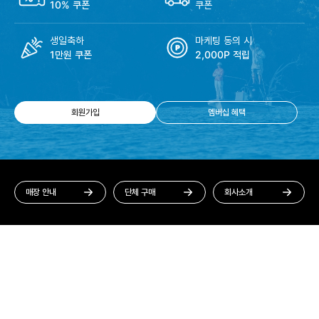
10% 쿠폰
쿠폰
생일축하
마케팅 동의 시
1만원 쿠폰
2,000P 적립
회원가입
멤버십 혜택
매장 안내
단체 구매
회사소개