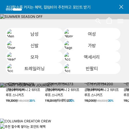
초대할수록 커지는 혜택, 컬럼비아 추천하고 포인트 받기
초대할수록 커지는 혜택, 컬럼비아 추천하고 포인트 받기
초대할수록 커지는 혜택, 컬럼비아 추천하고 포인트 받기
남성
여성
신발
가방
모자
액세서리
트레일러닝
반팔티
START YOUR
남성
여성
신발
가방
모자
액세서리
트레일러닝
반
NEW JOURNEY
헤이지 져니 New 컬러 UP TO 20% OFF
공용 헤이지 져니 2 워터프
공용 헤이지 져니 2 워터프
공용 헤이지 져니 2 워터프
공용
루프 스니커즈
루프 스니커즈
루프 스니커즈
루프
자세히 보기
119,200원
149,000원
20%
119,200원
149,000원
20%
119,200원
149,000원
20%
119