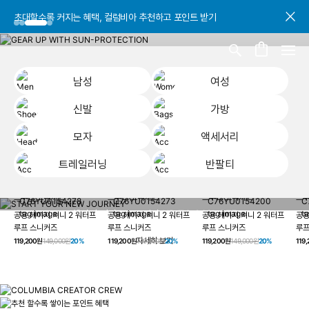
초대할수록 커지는 혜택, 컬럼비아 추천하고 포인트 받기
초대할수록 커지는 혜택, 컬럼비아 추천하고 포인트 받기
초대할수록 커지는 혜택, 컬럼비아 추천하고 포인트 받기
남성
여성
신발
가방
모자
액세서리
트레일러닝
반팔티
START YOUR
남성
여성
신발
가방
모자
액세서리
트레일러닝
반
NEW JOURNEY
헤이지 져니 New 컬러 UP TO 20% OFF
공용 헤이지 져니 2 워터프
공용 헤이지 져니 2 워터프
공용 헤이지 져니 2 워터프
공용
루프 스니커즈
루프 스니커즈
루프 스니커즈
루프
자세히 보기
119,200원
149,000원
20%
119,200원
149,000원
20%
119,200원
149,000원
20%
119