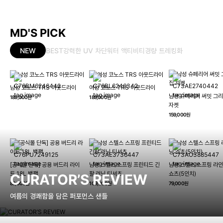
MD'S PICK
NEW
BEST
강력한 UV 차단
워터 액티비티
경량 트레킹화
남성 코노스 TRS 아웃드라이
여성 코노스 TRS 아웃드라이
남성 슈페리어 써밋 그리
189,000원
189,000원
자켓
159,000원
[공식몰 단독] 공용 버드리 라이
남성 스텔스 스프링 프린티드 긴
남성 스텔스 스프링 라인
트 18L 백팩
팔 러닝 티셔츠
쇼츠(5인치)
CURATOR’S REVIEW
89,000원
109,000원
79,000원
여름의 경쾌함을 담은 퍼포먼스 샌들