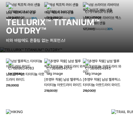
남성 픽프릭 러쉬 샌들
여성 픽프릭 러쉬 샌들
남성 쓰라이브 리바이브 맥스
103,200원
129,000원
20%
103,200원
129,000원
20%
TELLURIX™ TITANIUM™
브리즈 메쉬 샌들
OUTDRY™
127,200원
159,000원
20%
비와 바람에도 흔들림 없는 퍼포먼스!
남성 텔루릭스 타이타늄 아웃
HIKING
드라이 와이드
[추영우 착용] 남성 텔루릭스
[추영우 착용] 남성 텔루릭스
TRAI
타이타늄 아웃드라이 와이드
타이타늄 아웃드라이 와이드
219,000원
컬럼비아와 함께 일상을 벗어나
219,000원
219,000원
하이킹, 트레킹 등 아웃도어 활동을 즐겨보세요.
최고의 기술
자세히 보기
자세히 보