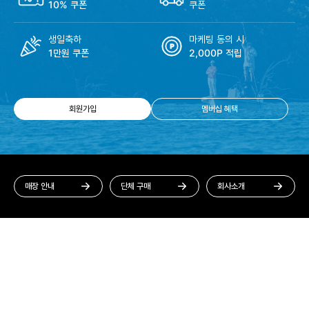
10% 쿠폰
쿠폰
생일축하
마케팅 동의 시
1만원 쿠폰
2,000P 적립
회원가입
멤버십 혜택
매장 안내
단체 구매
회사소개