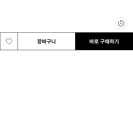
장바구니
바로 구매하기
공용 스트림 이어폰 케이스
10,000원
최근 본 상품
전체삭제
ABOUT US
NOTICE
CONTACT US
컬럼비아 대표번호
매장고객 및 AS문의
080-540-0277
평일 09:30~17:30