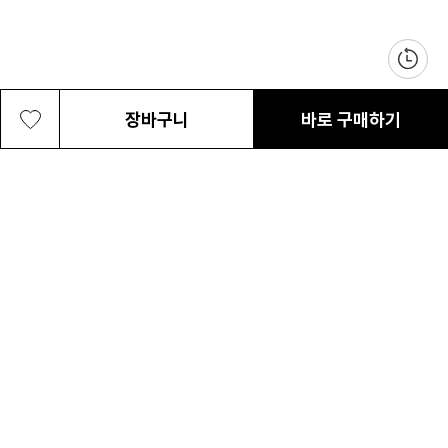
장바구니
바로 구매하기
공용 스트림 이어폰 케이스
10,000원
최근 본 상품
전체삭제
ABOUT US
NOTICE
CONTACT US
컬럼비아 대표번호
매장고객 및 AS문의
080-540-0277
평일 09:30~17:30
온라인 스토어 고객센터
온라인몰 고객 문의