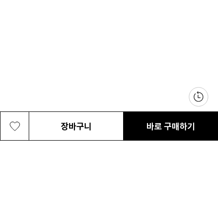
장바구니
바로 구매하기
공용 케슬락 25L 백팩
99,000원
최근 본 상품
전체삭제
ABOUT US
NOTICE
CONTACT US