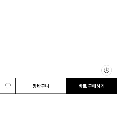
장바구니
바로 구매하기
공용 케슬락 20L 백팩
89,000원
최근 본 상품
전체삭제