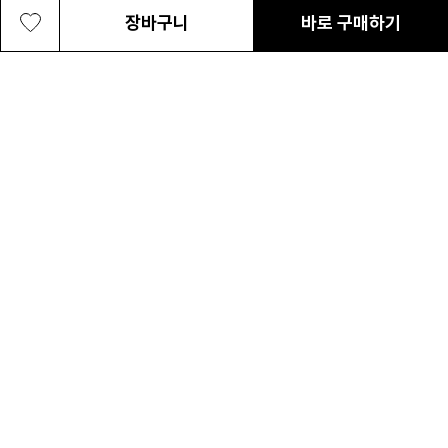
장바구니
바로 구매하기
남성 랜드로머 스카우트 팬츠
83,300원
최근 본 상품
전체삭제
ABOUT US
NOTICE
CONTACT US
컬럼비아 대표번호
매장고객 및 AS문의
080-540-0277
평일 09:30~17:30
온라인 스토어 고객센터
온라인몰 고객 문의
1800-1784
평일 10:00~17:00
컬럼비아스포츠웨어코리아
대표이사 : MC PIKE JEFFREY SHON
사업자등록번호 : 120-81-63458