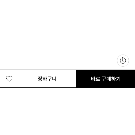
장바구니
바로 구매하기
여성 파인타운 캐니언 조거 팬츠
69,300원
최근 본 상품
전체삭제
ABOUT US
NOTICE
CONTACT US