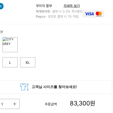
무이자 할부
자세히 보기
송
퀵계좌이체 ·
결제 시 0.3% 즉시할인
Payco ·
포인트 결제 시 1% 적립
EY
L
XL
83,300
원
주문금액