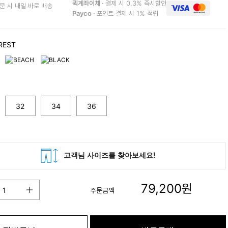
퀵계좌이체 ·
결제 시 0.3% 즉시할인
문 시 내일 바로 배송
Payco ·
포인트 결제 시 1% 적립
REST
32
34
36
79,200
원
주문금액