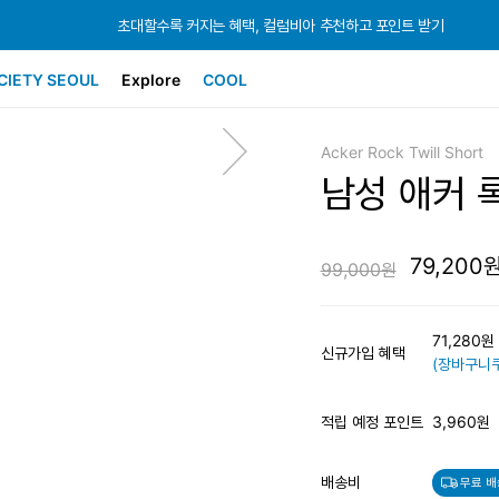
초대할수록 커지는 혜택, 컬럼비아 추천하고 포인트 받기
초대할수록 커지는 혜택, 컬럼비아 추천하고 포인트 받기
초대할수록 커지는 혜택, 컬럼비아 추천하고 포인트 받기
CIETY SEOUL
Explore
COOL
Acker Rock Twill Short
남성 애커 
79,200
99,000원
71,280
신규가입 혜택
(장바구니쿠
적립 예정 포인트
3,960원
배송비
무료 배