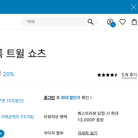
록 트윌 쇼츠
원
20%
5개 후기
원
로그인
후
최대 할인가
확인
폰 10%할인)
베스트리뷰 당첨 시 최대
구매금액의 5%적립
리뷰작성 혜택
13,000P 증정
무이자 할부
자세히 보기
송