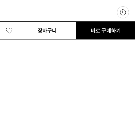
장바구니
바로 구매하기
여성 다이아몬드 피크 PRO 반팔 티셔츠
89,000원
최근 본 상품
전체삭제
ABOUT US
NOTICE
CONTACT US
컬럼비아 대표번호
매장고객 및 AS문의
080-540-0277
평일 09:30~17:30
온라인 스토어 고객센터
온라인몰 고객 문의
1800-1784
평일 10:00~17:00